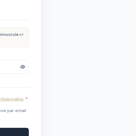
minuscule
et
fidentialite
.
*
tive par email