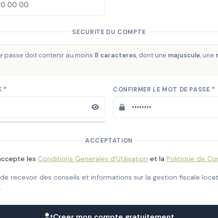
SECURITE DU COMPTE
e passe doit contenir au moins
8 caracteres
, dont une
majuscule
, une
E
CONFIRMER LE MOT DE PASSE
ACCEPTATION
j'accepte les
Conditions Generales d'Utilisation
et la
Politique de Con
de recevoir des conseils et informations sur la gestion fiscale loca
.
Creer mon compte gratuitement