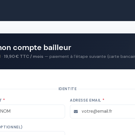
on compte bailleur
d
·
19,90 € TTC / mois
— paiement à l’étape suivante (carte bancai
IDENTITE
T
ADRESSE EMAIL
OPTIONNEL)