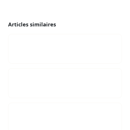
Articles similaires
Rester après le préavis de départ : ce que dit
vraiment le droit
07/06/2026 — 9 min
Locataire muet pendant le préavis : que faire
face au refus de visite ?
07/06/2026 — 13 min
Trêve hivernale 2027 : dates et règles
d'expulsion
03/05/2026 — 9 min