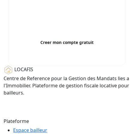
Aide a la declaration
Alertes et coherence
Donnees RGPD, hebergees en France
Creer mon compte gratuit
Gratuit pour 1 logement — sans carte bancaire
LOCAFIS
Centre de Reference pour la Gestion des Mandats lies a
l'Immobilier. Plateforme de gestion fiscale locative pour
bailleurs.
© 2026 LOCAFIS — Tous droits reserves
Plateforme
Espace bailleur