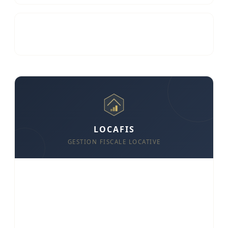
SCI familiale : coût réel et étapes pour 2026
03/05/2026 — 15 min
LOCAFIS
GESTION FISCALE LOCATIVE
Gerez vos biens, optimisez votre fiscalite
Suivi des loyers et encaissements
Quittances automatiques
Analyse fiscale (LMNP, 2044, SCI)